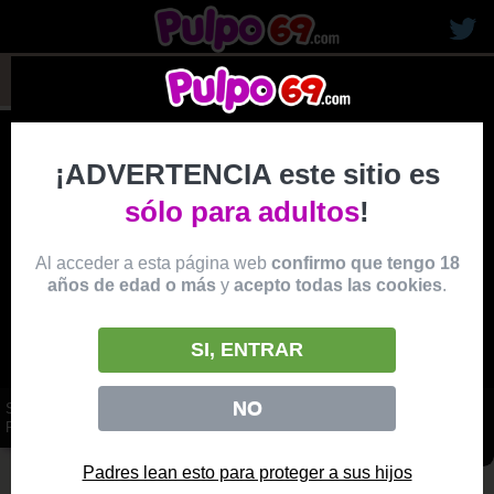
rubias19
¡ADVERTENCIA este sitio es
sólo para adultos
!
Al acceder a esta página web
confirmo que tengo 18
años de edad o más
y
acepto todas las cookies
.
SI, ENTRAR
NO
SIRVIENTA FRANCESA RUBIA FOLLANDO DE RODILLAS CON LA
POLLA EN LA BOCA SE CORREN EN SU CARA
vídeo
Padres lean esto para proteger a sus hijos
Producido por:
WICKED PICTURES