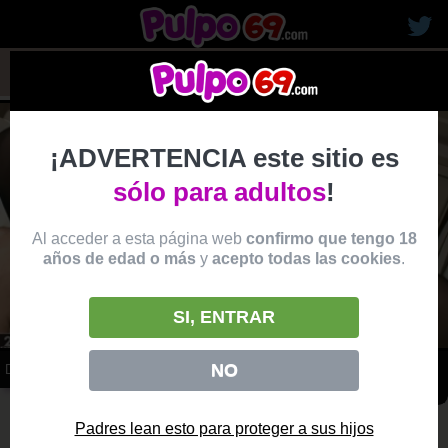
rubias19
¡ADVERTENCIA este sitio es
sólo para adultos
!
Al acceder a esta página web
confirmo que tengo 18
años de edad o más
y
acepto todas las cookies
.
SI, ENTRAR
NO
DP DOS POLLONES PARA UNA TATUADA NINFOMANA
vídeo
Producido por:
21 SEXTURY
Padres lean esto para proteger a sus hijos